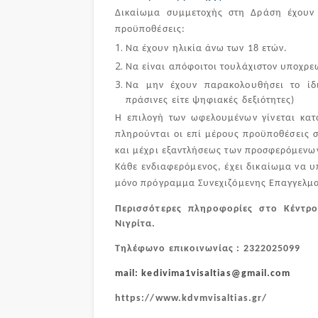
Δικαίωμα συμμετοχής στη Δράση έχου
προϋποθέσεις:
Να έχουν ηλικία άνω των 18 ετών.
Να είναι απόφοιτοι τουλάχιστον υποχρε
Να μην έχουν παρακολουθήσει το ίδ
πράσινες είτε ψηφιακές δεξιότητες)
Η επιλογή των ωφελουμένων γίνεται κατ
πληρούνται οι επί μέρους προϋποθέσεις 
και μέχρι εξαντλήσεως των προσφερόμενω
Κάθε ενδιαφερόμενος, έχει δικαίωμα να 
μόνο πρόγραμμα Συνεχιζόμενης Επαγγελμα
Περισσότερες πληροφορίες στο Κέντρ
Νιγρίτα.
Τηλέφωνο επικοινωνίας : 2322025099
mail: kedivima1visaltias@gmail.com
https://www.kdvmvisaltias.gr/