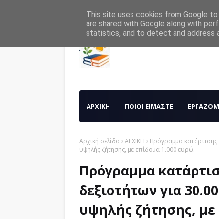
Αρχική
Σχετικά με μας
Επικοινωνία
This site uses cookies from Google to d
are shared with Google along with perf
statistics, and to detect and address 
ΑΡΧΙΚΗ
ΠΟΙΟΙ ΕΙΜΑΣΤΕ
ΕΡΓΑΖΟΜ
Αρχική σελίδα
ΑΡΧΙΚΗ
Πρόγραμμα κατάρτισης κ
υψηλής ζήτησης, με επίδομα 1.000 ευρώ.
Πρόγραμμα κατάρτισ
δεξιοτήτων για 30.0
υψηλής ζήτησης, με 