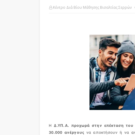
Κέντρο Διά Βίου Μάθησης Βισαλτίας Σερρών
Η
Δ.ΥΠ.Α. προχωρά στην επέκταση του
30.000 ανέργους
να αποκτήσουν ή να ανα