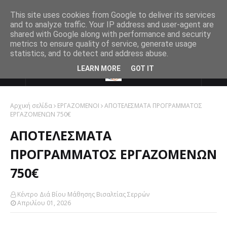
This site uses cookies from Google to deliver its services
and to analyze traffic. Your IP address and user-agent are
shared with Google along with performance and security
metrics to ensure quality of service, generate usage
statistics, and to detect and address abuse.
LEARN MORE
GOT IT
Αρχική σελίδα
ΕΡΓΑΖΟΜΕΝΟΙ
ΑΠΟΤΕΛΕΣΜΑΤΑ ΠΡΟΓΡΑΜΜΑΤΟΣ
ΕΡΓΑΖΟΜΕΝΩΝ 750€
ΑΠΟΤΕΛΕΣΜΑΤΑ
ΠΡΟΓΡΑΜΜΑΤΟΣ ΕΡΓΑΖΟΜΕΝΩΝ
750€
Κέντρο Διά Βίου Μάθησης Βισαλτίας Σερρών
Απριλίου 01, 2026