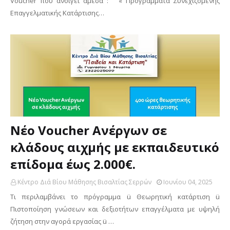
Voucher που ανοίγει άμεσα : « Προγράμματα Συνεχιζόμενης
Επαγγελματικής Κατάρτισης…
Νέο Voucher Ανέργων σε
κλάδους αιχμής με εκπαιδευτικό
επίδομα έως 2.000€.
Κέντρο Διά Βίου Μάθησης Βισαλτίας Σερρών
Ιουνίου 04, 2025
Τι περιλαμβάνει το πρόγραμμα ü Θεωρητική κατάρτιση ü
Πιστοποίηση γνώσεων και δεξιοτήτων επαγγέλματα με υψηλή
ζήτηση στην αγορά εργασίας ü …